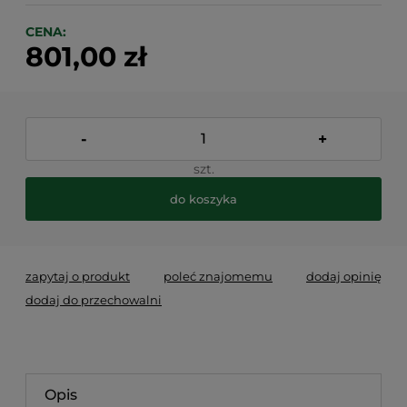
CENA:
801,00 zł
-
+
szt.
do koszyka
zapytaj o produkt
poleć znajomemu
dodaj opinię
dodaj do przechowalni
Opis