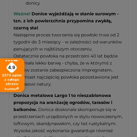
donicy
Ważne!
Donice wyjeżdżają w stanie surowym -
tzn. z ich powierzchnia przypomina zwykłą,
czarną stal
.
Następnie proces tworzenia się powłoki trwa od 2
tygodni do 3 miesięcy - w zależności od warunków
panujących w najbliższym otoczeniu.
Ostatecznie powłoka na przestrzeni 40 lat będzie
zmieniała lekko barwę - chyba, że w którymś z
4.9
etapów zostanie zabezpieczona impregnatem,
2370
opinii
natomiast najczęściej powłoka pozostawiona jest
z całego
procesowi natury.
okresu
Donica metalowa Largo 1 to nieszablonowa
propozycja na aranżację ogrodów, tarasów i
balkonów.
Donica doskonale skomponuje się w
przestrzeniach urządzonych w stylu nowoczesnym,
loftowym, skandynawskim, czy też rustykalnym.
Wysoka jakość wykonania gwarantuje również