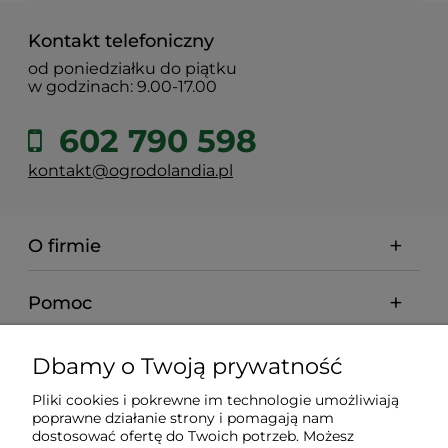
Kontakt telefoniczny
od poniedziałku do piątku
w godzinach: 9.00-17.00
602 790 598
kontakt@ogrodolandia.pl
O firmie
Pomoc
Dostawa
Dbamy o Twoją prywatność
Pliki cookies i pokrewne im technologie umożliwiają
Gwarancja i zwroty
poprawne działanie strony i pomagają nam
dostosować ofertę do Twoich potrzeb. Możesz