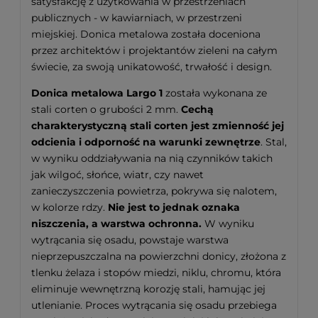
satysfakcję z użytkowania w przestrzeniach
publicznych - w kawiarniach, w przestrzeni
miejskiej. Donica metalowa została doceniona
przez architektów i projektantów zieleni na całym
świecie, za swoją unikatowość, trwałość i design.
Donica metalowa Largo 1
została wykonana ze
stali corten o grubości 2 mm.
Cechą
charakterystyczną stali corten jest zmienność jej
odcienia i odporność na warunki zewnętrze
. Stal,
w wyniku oddziaływania na nią czynników takich
jak wilgoć, słońce, wiatr, czy nawet
zanieczyszczenia powietrza, pokrywa się nalotem,
w kolorze rdzy.
Nie jest to jednak oznaka
niszczenia, a warstwa ochronna.
W wyniku
wytrącania się osadu, powstaje warstwa
nieprzepuszczalna na powierzchni donicy, złożona z
tlenku żelaza i stopów miedzi, niklu, chromu, która
eliminuje wewnętrzną korozję stali, hamując jej
utlenianie. Proces wytrącania się osadu przebiega