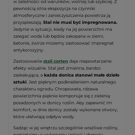
w zależności od warunków, wolniej lub szybciej. Z
pewnością silna ekspozycja na czynniki
atmosferyczne i zanieczyszczenia powietrza ją
przyspieszają.
Stal nie musi być impregnowana.
Jedynie w sytuacji, kiedy na jej powierzchni ma
zalegać woda lub będzie zakopana w ziemi,
betonie, żwirze możemy zastosować impregnat
antykorozyjny.
Zastosowanie
stali corten
daje niepowtarzalne
efekty wizualne. Stal jest zmienna, bardzo
zaskakująca, a
każda donica stanowi małe dzieło
sztuki
. Jest pięknym podkreśleniem naturalnego
charakteru ogrodu. Chropowata, rdzawa
powierzchnia pięknie komponuje się z zielenią
posadzonych w donicy roślin. Aby zapewnić im
komfort, w dnie donicy zostały wykonane otwory,
które ułatwiają odpływ wody.
Sadząc w jej wnętrzu szczególnie wrażliwe rośliny,
pamiętajmy o wykonaniu izolacji i drenażu.