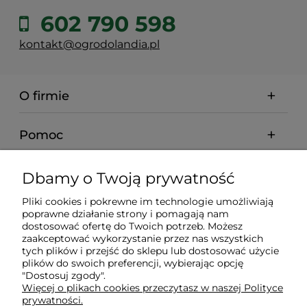
602 790 598
kontakt@ogrodolandia.pl
O firmie
Pomoc
Dostawa
Dbamy o Twoją prywatność
Pliki cookies i pokrewne im technologie umożliwiają
Gwarancja i zwroty
poprawne działanie strony i pomagają nam
dostosować ofertę do Twoich potrzeb. Możesz
zaakceptować wykorzystanie przez nas wszystkich
Moje konto
tych plików i przejść do sklepu lub dostosować użycie
plików do swoich preferencji, wybierając opcję
"Dostosuj zgody".
Więcej o plikach cookies przeczytasz w naszej Polityce
Inne
prywatności.