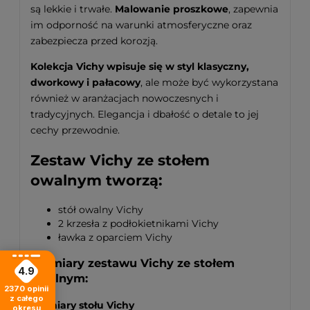
są lekkie i trwałe.
Malowanie proszkowe
, zapewnia
im odporność na warunki atmosferyczne oraz
zabezpiecza przed korozją.
Kolekcja Vichy wpisuje się w styl klasyczny,
dworkowy i pałacowy
, ale może być wykorzystana
również w aranżacjach nowoczesnych i
tradycyjnych. Elegancja i dbałość o detale to jej
cechy przewodnie.
Zestaw Vichy ze stołem
owalnym tworzą:
stół owalny Vichy
2 krzesła z podłokietnikami Vichy
ławka z oparciem Vichy
Wymiary zestawu Vichy ze stołem
4.9
owalnym:
2370
opinii
z całego
Wymiary stołu Vichy
okresu