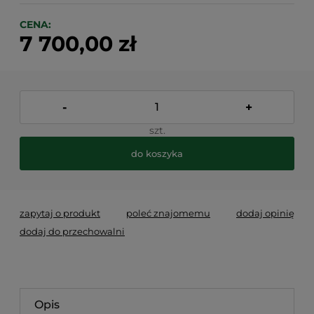
CENA:
7 700,00 zł
-
+
szt.
do koszyka
zapytaj o produkt
poleć znajomemu
dodaj opinię
dodaj do przechowalni
Opis