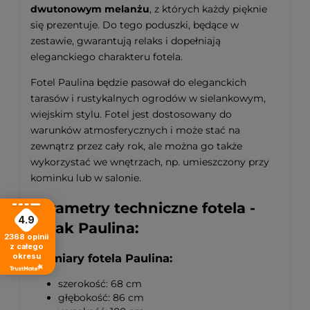
dwutonowym melanżu
, z których każdy pięknie
się prezentuje. Do tego poduszki, będące w
zestawie, gwarantują relaks i dopełniają
eleganckiego charakteru fotela.
Fotel Paulina będzie pasował do eleganckich
tarasów i rustykalnych ogrodów w sielankowym,
wiejskim stylu. Fotel jest dostosowany do
warunków atmosferycznych i może stać na
zewnątrz przez cały rok, ale można go także
wykorzystać we wnętrzach, np. umieszczony przy
kominku lub w salonie.
Parametry techniczne fotela -
4.9
uszak Paulina:
2368
opinii
z całego
Wymiary fotela Paulina:
okresu
szerokość: 68 cm
głębokość: 86 cm