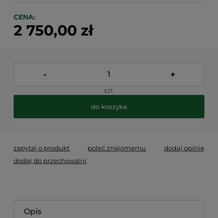
CENA:
2 750,00 zł
-
+
szt.
do koszyka
zapytaj o produkt
poleć znajomemu
dodaj opinię
dodaj do przechowalni
Opis