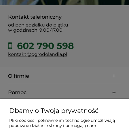
Kontakt telefoniczny
od poniedziałku do piątku
w godzinach: 9.00-17.00
602 790 598
kontakt@ogrodolandia.pl
O firmie
Pomoc
Dostawa
Dbamy o Twoją prywatność
Pliki cookies i pokrewne im technologie umożliwiają
Gwarancja i zwroty
poprawne działanie strony i pomagają nam