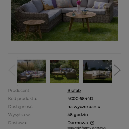
Producent:
Brafab
Kod produktu:
4C0C-5844D
Dostępność:
na wyczerpaniu
Wysyłka w:
48 godzin
Dostawa:
Darmowa
sprawdź formy dostawy
Cena nie zawiera ewentualnych kosztów płatności