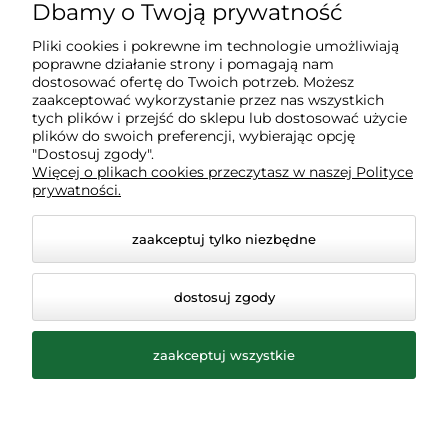
Dostawa
Dbamy o Twoją prywatność
Pliki cookies i pokrewne im technologie umożliwiają
Gwarancja i zwroty
poprawne działanie strony i pomagają nam
dostosować ofertę do Twoich potrzeb. Możesz
zaakceptować wykorzystanie przez nas wszystkich
Moje konto
tych plików i przejść do sklepu lub dostosować użycie
plików do swoich preferencji, wybierając opcję
"Dostosuj zgody".
Więcej o plikach cookies przeczytasz w naszej Polityce
Inne
prywatności.
zaakceptuj tylko niezbędne
dostosuj zgody
zaakceptuj wszystkie
© 2026 ogrodolandia.pl. Wszelkie prawa zastrzeżone.
Styl graficzny ShopGadget.pl
Sklep internetowy Shoper
Premium