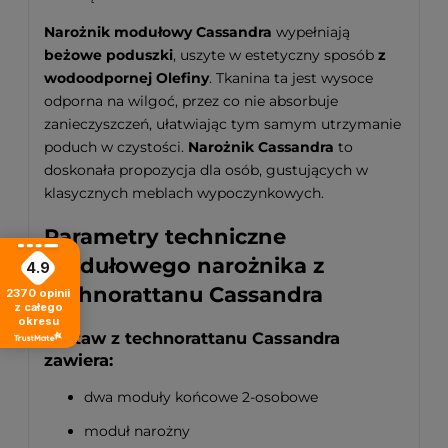
Narożnik modułowy Cassandra
wypełniają
beżowe poduszki
, uszyte w estetyczny sposób
z
wodoodpornej Olefiny
. Tkanina ta jest wysoce
odporna na wilgoć, przez co nie absorbuje
zanieczyszczeń, ułatwiając tym samym utrzymanie
poduch w czystości.
Narożnik Cassandra
to
doskonała propozycja dla osób, gustujących w
klasycznych meblach wypoczynkowych.
Parametry techniczne
modułowego narożnika z
4.9
technorattanu Cassandra
2370
opinii
z całego
okresu
Zestaw z technorattanu Cassandra
zawiera:
dwa moduły końcowe 2-osobowe
moduł narożny