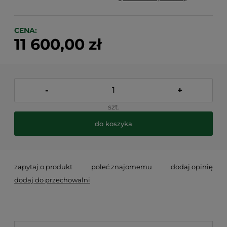
CENA:
11 600,00 zł
-
+
szt.
do koszyka
zapytaj o produkt
poleć znajomemu
dodaj opinię
dodaj do przechowalni