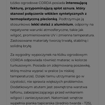
Łóżko ogrodowe CORDA posiada
interesującą
fakturę, przypominającą splot sznura
,
który
stanowi połączenie włókien syntetycznych z
termoplastyczną plecionką
. Podtrzymuje ją
stosunkowo
lekki stelaż z aluminium
, odporny na
negatywne warunki atmosferyczne, takie jak
wilgoć, promieniowanie UV i zmienna temperatura.
Zastosowane materiały tworzą trwałą, stabilną i
solidną bryłę.
Za wygodny wypoczynek na łóżku ogrodowym
CORDA odpowiada również materac w kolorze
turkusowym. Posiada on zdejmowaną poszewkę,
którą można wyprać w pralce (w niskiej
temperaturze). Dzięki temu utrzymanie go w
czystości, nie sprawia większych problemów.
Dodatkowym atutem jest zewnętrzna warstwa
teflonu, zabezpieczającego przed wnikaniem
wilgoci i zanieczyszczeń. Natomiast wnętrze
wypełnia pianka tapicerska (średnio twarda - T25),