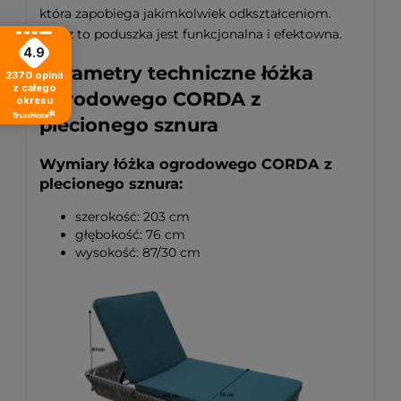
która zapobiega jakimkolwiek odkształceniom.
Przez to poduszka jest funkcjonalna i efektowna.
4.9
Parametry techniczne łóżka
2370
opinii
z całego
ogrodowego CORDA z
okresu
plecionego sznura
Wymiary łóżka ogrodowego CORDA z
plecionego sznura:
szerokość: 203 cm
głębokość: 76 cm
wysokość: 87/30 cm