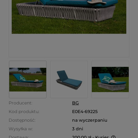
Producent:
BG
Kod produktu:
E0E4-69225
Dostępność:
na wyczerpaniu
Wysyłka w:
3 dni
Dostawa:
200,00 zł
- Kurier