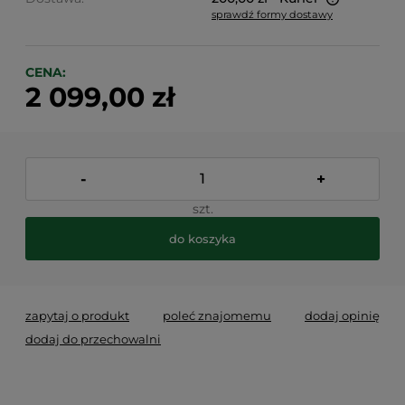
sprawdź formy dostawy
Cena nie zawiera ewentualnych kosztów płatności
CENA:
2 099,00 zł
-
+
szt.
do koszyka
zapytaj o produkt
poleć znajomemu
dodaj opinię
dodaj do przechowalni