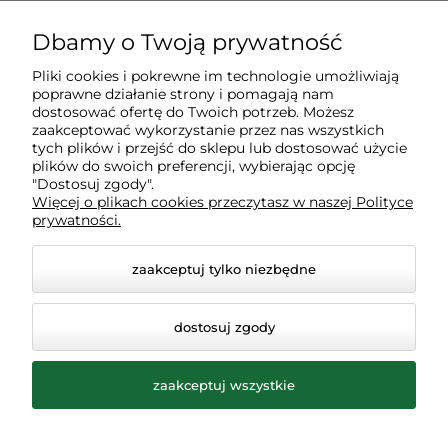
Dostawa
Dbamy o Twoją prywatność
Pliki cookies i pokrewne im technologie umożliwiają
Gwarancja i zwroty
poprawne działanie strony i pomagają nam
dostosować ofertę do Twoich potrzeb. Możesz
zaakceptować wykorzystanie przez nas wszystkich
tych plików i przejść do sklepu lub dostosować użycie
Moje konto
plików do swoich preferencji, wybierając opcję
"Dostosuj zgody".
Więcej o plikach cookies przeczytasz w naszej Polityce
Inne
prywatności.
zaakceptuj tylko niezbędne
dostosuj zgody
zaakceptuj wszystkie
© 2026 ogrodolandia.pl. Wszelkie prawa zastrzeżone.
Styl graficzny ShopGadget.pl
Sklep internetowy Shoper