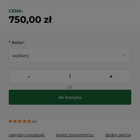
CENA:
750,00 zł
*
Kolor:
-
+
szt.
do koszyka
*
- Pole wymagane
5.0
zapytaj o produkt
poleć znajomemu
dodaj opinię