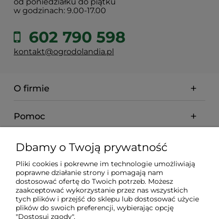
od poniedziałku do piątku
w godzinach: 9.00-17.00
602 790 598
kontakt@ogrodolandia.pl
O firmie
Pomoc
Dostawa
Dbamy o Twoją prywatność
Pliki cookies i pokrewne im technologie umożliwiają
Gwarancja i zwroty
poprawne działanie strony i pomagają nam
dostosować ofertę do Twoich potrzeb. Możesz
zaakceptować wykorzystanie przez nas wszystkich
Moje konto
tych plików i przejść do sklepu lub dostosować użycie
plików do swoich preferencji, wybierając opcję
"Dostosuj zgody".