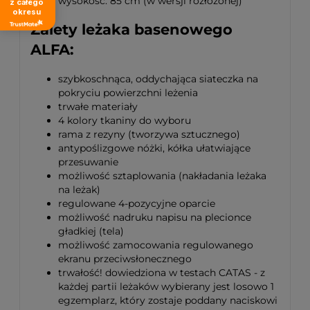
wysokość: 85 cm (w wersji rozłożonej)
z całego
okresu
Zalety leżaka basenowego
ALFA:
szybkoschnąca, oddychająca siateczka na
pokryciu powierzchni leżenia
trwałe materiały
4 kolory tkaniny do wyboru
rama z rezyny (tworzywa sztucznego)
antypoślizgowe nóżki, kółka ułatwiające
przesuwanie
możliwość sztaplowania (nakładania leżaka
na leżak)
regulowane 4-pozycyjne oparcie
możliwość nadruku napisu na plecionce
gładkiej (tela)
możliwość zamocowania regulowanego
ekranu przeciwsłonecznego
trwałość! dowiedziona w testach CATAS - z
każdej partii leżaków wybierany jest losowo 1
egzemplarz, który zostaje poddany naciskowi