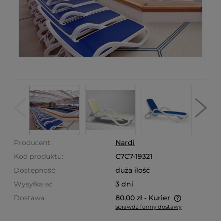
Producent:
Nardi
Kod produktu:
C7C7-19321
Dostępność:
duża ilość
Wysyłka w:
3 dni
Dostawa:
80,00 zł
- Kurier
sprawdź formy dostawy
Cena nie zawiera ewentualnych kosztów płatności