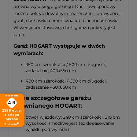
drewna wysokiego gatunku. Dach dwuspadowy
można pokryć dowolnym materiałem, do wyboru:
gont, dachówka ceramiczna lub blachodachówka.
W wersji podstawowej dach garażu pokryty jest
papą.
Garaż HOGART występuje w dwóch
wymiarach:
350 cm szerokości / 500 cm długości,
zadaszenie 400x550 cm
400 cm szerokości / 600 cm długości,
zadaszenie 450x650 cm
Dane szczegółowe garażu
4.9
drewnianego HOGART:
2368
opinii
z całego
otwór wjazdowy: 240 cm szerokości, 210 cm
okresu
wysokości (możliwe jest też dopasowanie
wjazdu pod wymiar)