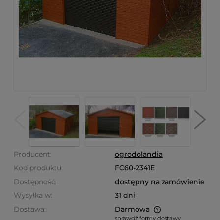
Producent:
ogrodolandia
Kod produktu:
FC60-2341E
Dostępność:
dostępny na zamówienie
Wysyłka w:
31 dni
Dostawa:
Darmowa
sprawdź formy dostawy
Cena nie zawiera ewentualnych kosztów płatności