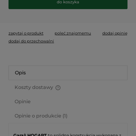
do koszyka
*
- Pole wymagane
zapytaj o produkt
poleć znajomemu
dodaj opinię
dodaj do przechowalni
Opis
Koszty dostawy
Cena nie zawiera ewentualnych kosztów płatności
Opinie
Opinie o produkcie (1)
Garaż HOGART
to solidna konstrukcja wykonana z