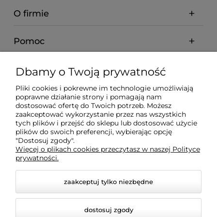
O firmie
Pomoc
Dostawa
Dbamy o Twoją prywatność
Pliki cookies i pokrewne im technologie umożliwiają
Gwarancja i zwroty
poprawne działanie strony i pomagają nam
dostosować ofertę do Twoich potrzeb. Możesz
zaakceptować wykorzystanie przez nas wszystkich
Moje konto
tych plików i przejść do sklepu lub dostosować użycie
plików do swoich preferencji, wybierając opcję
"Dostosuj zgody".
Więcej o plikach cookies przeczytasz w naszej Polityce
Inne
prywatności.
zaakceptuj tylko niezbędne
dostosuj zgody