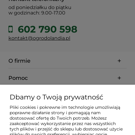
od poniedziałku do piątku
w godzinach: 9.00-17.00
602 790 598
kontakt@ogrodolandia.pl
O firmie
Pomoc
Dostawa
Dbamy o Twoją prywatność
Pliki cookies i pokrewne im technologie umożliwiają
Gwarancja i zwroty
poprawne działanie strony i pomagają nam
dostosować ofertę do Twoich potrzeb. Możesz
zaakceptować wykorzystanie przez nas wszystkich
tych plików i przejść do sklepu lub dostosować użycie
Moje konto
plików do swoich preferencji, wybierając opcję