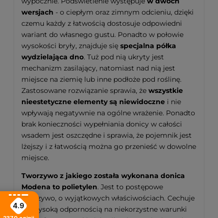
wypocznie. Podświetlenie występuje
w dwóch
wersjach
- o ciepłym oraz zimnym odcieniu, dzięki
czemu każdy z łatwością dostosuje odpowiedni
wariant do własnego gustu. Ponadto w połowie
wysokości bryły, znajduje się
specjalna półka
wydzielająca dno
. Tuż pod nią ukryty jest
mechanizm zasilający, natomiast nad nią jest
miejsce na ziemię lub inne podłoże pod roślinę.
Zastosowane rozwiązanie sprawia, że
wszystkie
nieestetyczne elementy są niewidoczne
i nie
wpływają negatywnie na ogólne wrażenie. Ponadto
brak konieczności wypełniania donicy w całości
wsadem jest oszczędne i sprawia, że pojemnik jest
lżejszy i z łatwością można go przenieść w dowolne
miejsce.
Tworzywo z jakiego została wykonana donica
Modena to polietylen
. Jest to postępowe
tworzywo, o wyjątkowych właściwościach. Cechuje
4.9
się wysoką odpornością na niekorzystne warunki
2370
opinii