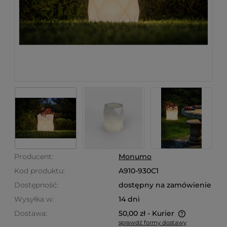
Producent:
Monumo
Kod produktu:
A910-930C1
Dostępność:
dostępny na zamówienie
Wysyłka w:
14 dni
Dostawa:
50,00 zł
- Kurier
sprawdź formy dostawy
Cena nie zawiera ewentualnych kosztów płatności