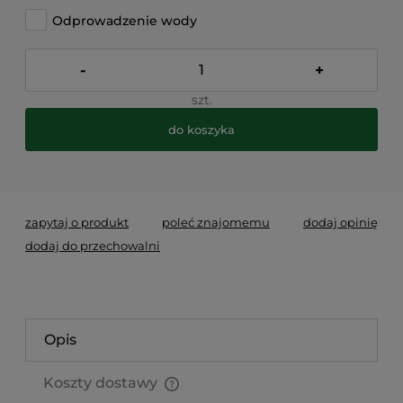
Odprowadzenie wody
-
+
szt.
do koszyka
*
- Pole wymagane
zapytaj o produkt
poleć znajomemu
dodaj opinię
dodaj do przechowalni
Opis
Koszty dostawy
Cena nie zawiera ewentualnych kosztów płatności