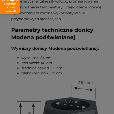
atmosferyczne, takie jak wilgoć, promieniowanie
z całego
UV czy wahania temperatury. Dzięki czemu donicę
okresu
z powodzeniem można wykorzystywać w
przydomowych aranżacjach.
Parametry techniczne donicy
Modena podświetlanej
Wymiary donicy Modena podświetlanej:
wysokość: 54 cm
szerokość: 46 cm
średnica otworu: 31 cm
głębokość półki: 25 cm