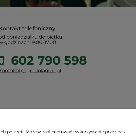
Kontakt telefoniczny
od poniedziałku do piątku
w godzinach: 9.00-17.00
602 790 598
kontakt@ogrodolandia.pl
ich potrzeb. Możesz zaakceptować wykorzystanie przez nas