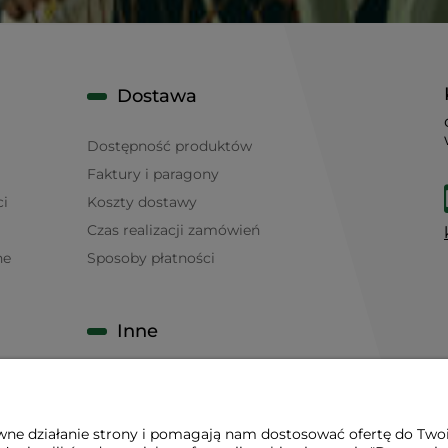
Dostawa
Dostępność produktów
Faktury i paragony
ci
Koszty dostawy
Czas realizacji zamówień
ne
Sposoby płatności
Inne
Karty rabatowe
Meble na raty
awne działanie strony i pomagają nam dostosować ofertę do Two
Formularz wyceny maty