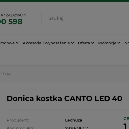
IA? ZADZWOŃ
90 598
grodowe
Akcesoria i wyposażenie
Oferta
Promocje
N
LED 40
Donica kostka CANTO LED 40
CE
Producent:
Lechuza
1
Kod produktu:
7978-316C7