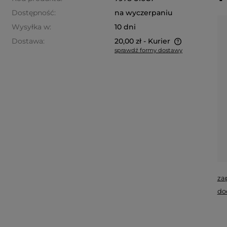
Dostępność:
na wyczerpaniu
Wysyłka w:
10 dni
Dostawa:
20,00 zł
- Kurier
sprawdź formy dostawy
Cena nie zawiera ewentualnych
kosztów płatności
za
do