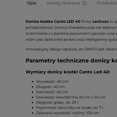
Opis
Koszty dostawy
Produkty
Cena nie zawier
kosztów płatnośc
Donica kostka Canto LED 40
firmy
Lechuza
to p
ponadczasowa. Donica charakteryzuje się ledowy
ściemnianie z czterema poziomami jasności oraz 
roślin jest dziecinnie proste oraz inteligentny 
Innowacyjny design sprawia, że CANTO jest idea
Parametry techniczne donicy ko
Wymiary donicy kostki Canto Led 40:
Wysokość: 40 cm
Długość: 40 cm
Szerokość: 40 cm
Szerokość wewnętrzna 34 cm x 34 cm
Objętość gleby: ok. 29 l
Pojemność zbiornika na wodę: ok. 7 l
Zalecana wysokość rośliny: 100 cm