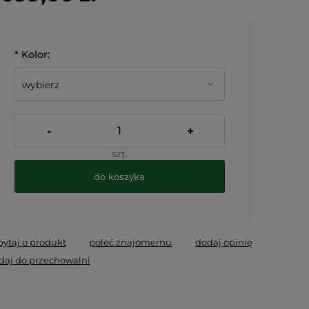
*
Kolor:
-
+
szt.
do koszyka
*
- Pole wymagane
pytaj o produkt
poleć znajomemu
dodaj opinię
daj do przechowalni