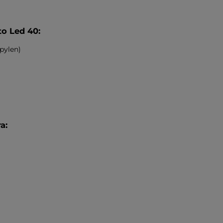
o Led 40:
pylen)
a: