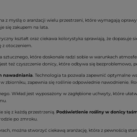
 z myślą o aranżacji wielu przestrzeni, które wymagają oprawy r
je się zakupem na lata.
zny kształt oraz ciekawa kolorystyka sprawiają, że dopasuje si
ę z otoczeniem.
 sztucznego, które doskonale radzi sobie w warunkach atmosfe
tą jest też czyszczenie donicy, które odbywa się bezproblemowo, 
em nawadniania
. Technologia ta pozwala zapewnić optymalne wa
 w zbiorniku, zapewnia się roślinie odpowiednie nawodnienie. Roś
znego. Wkład jest wyposażony w zagłębione uchwyty, które ułatw
emu.
się z każdą przestrzenią.
Podświetlenie rośliny w donicy taś
rodzie po zmroku.
rach, można stworzyć ciekawą aranżację, która z pewnością stan