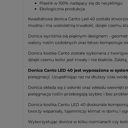
Plastik w 100% nadający się do recyklingu
Ekologiczna produkcja
Kwadratowa donica Canto Led 40 została stworzona
modna i ma wieloletnią trwałość, dzięki czemu sta
Donica wyróżnia się pięknym designem - geometryc
walory roślin ozdobnych oraz łatwo komponuje si
Donica kostka Canto została wykonana z tworzywa
dzięki czemu kolor jest trwały i nie blaknie. Zale
Donica Canto LED 40 jest wyposażona w syst
pielęgnacji. Uzupełniając raz na dłuższy czas wodę
Donica składa się z osłonki oraz wkładu wewnętr
pielęgnacja roślin przebiegają szybko i bez probl
Donica kostka Canto LED 40 doskonale komponuje 
tworzy wspaniały, tajemniczy klimat w domu i og
Wykorzystując donice w kilku rozmiarach czy kolo