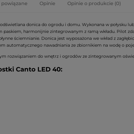
 powiązane
Opinie
Opinie o produkcie (0)
a ewentualnych
i
odświetlana donica do ogrodu i domu. Wykonana w połysku lub o
m paskiem, harmonijnie zintegrowanym z ramą wkładu. Pilot z
płynne ściemnianie. Donica jest wyposażona we wkład z zagłęb
system automatycznego nawadniania ze zbiornikiem na wodę o poje
lnym rozwiązaniem do wnętrz i ogrodów ze zintegrowanym oświe
stki Canto LED 40: