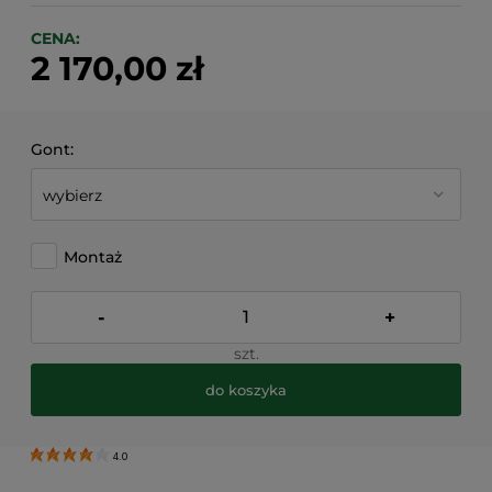
CENA:
2 170,00 zł
Gont:
Montaż
-
+
szt.
do koszyka
4.0