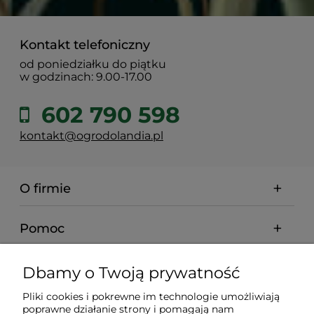
Kontakt telefoniczny
od poniedziałku do piątku
w godzinach: 9.00-17.00
602 790 598
kontakt@ogrodolandia.pl
O firmie
Pomoc
Dostawa
Dbamy o Twoją prywatność
Pliki cookies i pokrewne im technologie umożliwiają
Gwarancja i zwroty
poprawne działanie strony i pomagają nam