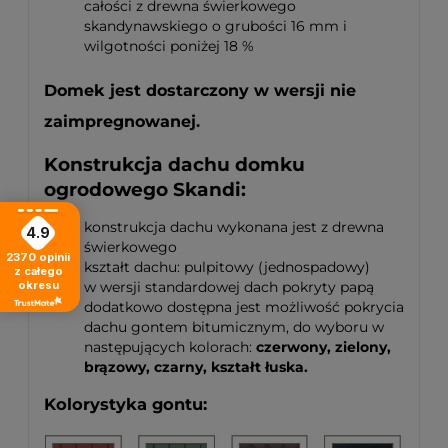
całości z drewna świerkowego
skandynawskiego o grubości 16 mm i
wilgotności poniżej 18 %
Domek jest dostarczony w wersji nie
zaimpregnowanej.
Konstrukcja dachu domku
ogrodowego Skandi:
konstrukcja dachu wykonana jest z drewna
4.9
świerkowego
2370
opinii
kształt dachu: pulpitowy (jednospadowy)
z całego
w wersji standardowej dach pokryty papą
okresu
dodatkowo dostępna jest możliwość pokrycia
dachu gontem bitumicznym, do wyboru w
następujących kolorach:
czerwony, zielony,
brązowy, czarny, kształt łuska.
Kolorystyka gontu: